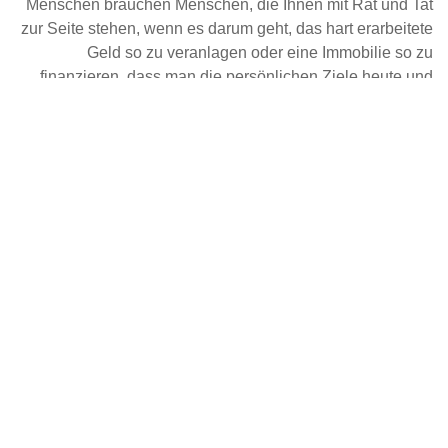
Menschen brauchen Menschen, die Ihnen mit Rat und Tat
zur Seite stehen, wenn es darum geht, das hart erarbeitete
Geld so zu veranlagen oder eine Immobilie so zu
finanzieren, dass man die persönlichen Ziele heute und
morgen erreichen kann. Wir bieten Ihnen die Chance, als
Unternehmer im Unternehmen in einer absoluten
Wachstumsbranche eine einzigartige Karriere im familiären
Umfeld zu starten.
ZU DEN VERANSTALTUNGEN