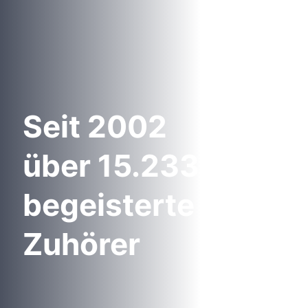
Seit 2002
über 15.233
begeisterte
Zuhörer